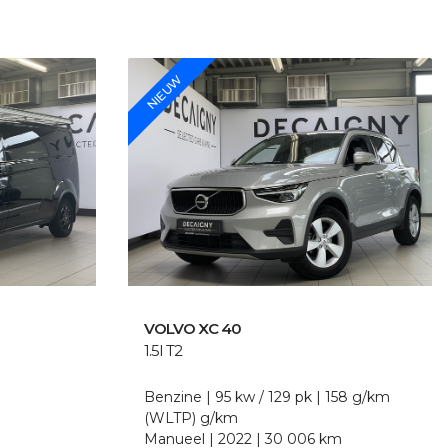
NIEUW
VOLVO
XC 40
1.5I T2
Benzine
95 kw / 129 pk
158 g/km
(WLTP)
g/km
Manueel
2022
30 006 km