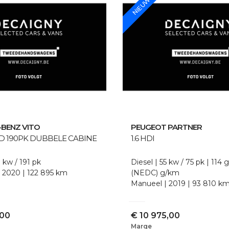
NIEUW
-BENZ
VITO
PEUGEOT
PARTNER
WD 190PK DUBBELE CABINE
1.6 HDI
 kw / 191 pk
Diesel
55 kw / 75 pk
114 
2020
122 895 km
(NEDC)
g/km
Manueel
2019
93 810 k
,00
€
10 975,00
Marge