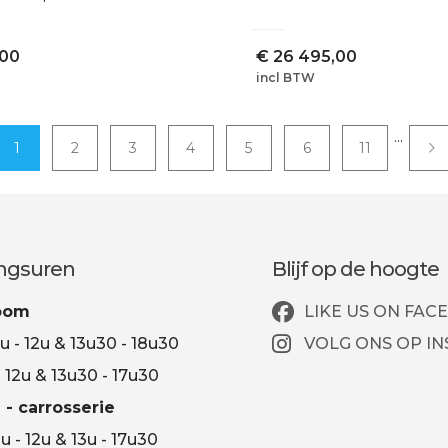
,00
€
26 495,00
incl BTW
...
1
2
3
4
5
6
11
ngsuren
Blijf op de hoogte
oom
LIKE US ON FAC
u - 12u & 13u30 - 18u30
VOLG ONS OP I
- 12u & 13u30 - 17u30
 - carrosserie
u - 12u & 13u - 17u30