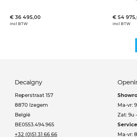
€
36 495,00
€
54 975
incl BTW
incl BTW
Decaigny
Openi
Reperstraat 157
Showr
8870 Izegem
Ma-vr: 9
België
Zat: 9u 
BE0553.494.965
Service
+32 (0)51 31 66 66
Ma-vr: 8