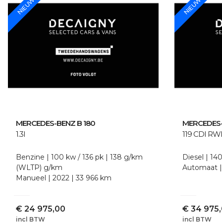
NIEUW
NIEUW
MERCEDES-BENZ
B 180
MERCEDES
1.3I
119 CDI R
Benzine
100 kw / 136 pk
138 g/km
Diesel
140
(WLTP)
g/km
Automaat
Manueel
2022
33 966 km
€
24 975,00
€
34 975
incl BTW
incl BTW