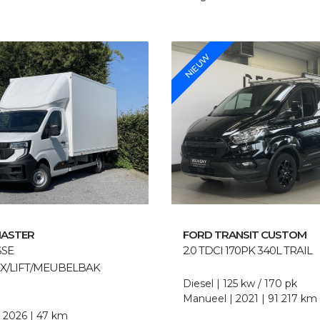
NIEUW
ASTER
FORD
TRANSIT CUSTOM
SSE
2.0 TDCI 170PK 340L TRAIL
X/LIFT/MEUBELBAK
Diesel
125 kw / 170 pk
Manueel
2021
91 217 km
2026
47 km