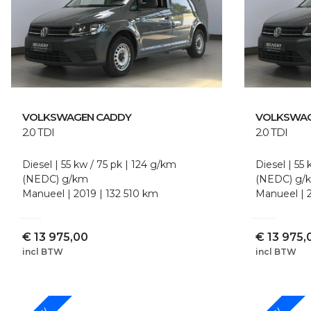
VOLKSWAGEN
CADDY
VOLKSWA
2.0 TDI
2.0 TDI
Diesel
55 kw / 75 pk
124 g/km
Diesel
55 
(NEDC)
g/km
(NEDC)
g/
Manueel
2019
132 510 km
Manueel
€
13 975,00
€
13 975,
incl BTW
incl BTW