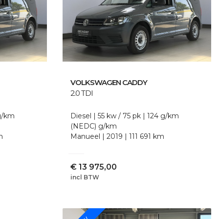
VOLKSWAGEN
CADDY
2.0 TDI
g/km
Diesel
55 kw / 75 pk
124 g/km
(NEDC)
g/km
m
Manueel
2019
111 691 km
€
13 975,00
incl BTW