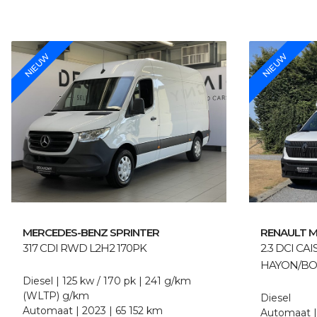
NIEUW
NIEUW
MERCEDES-BENZ
SPRINTER
RENAULT
M
317 CDI RWD L2H2 170PK
2.3 DCI CAI
HAYON/BO
Diesel
125 kw / 170 pk
241 g/km
(WLTP)
g/km
Diesel
Automaat
2023
65 152 km
Automaat