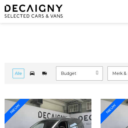
Alle
Budget
Merk &
NIEUW
NIEUW