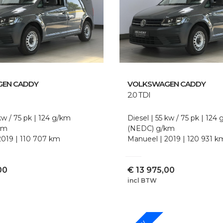
GEN
CADDY
VOLKSWAGEN
CADDY
2.0 TDI
kw / 75 pk
124 g/km
Diesel
55 kw / 75 pk
124 
km
(NEDC)
g/km
2019
110 707 km
Manueel
2019
120 931 k
00
€
13 975,00
incl BTW