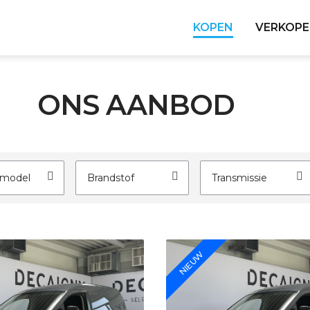
KOPEN
VERKOP
ONS AANBOD
 model
Brandstof
Transmissie
NIEUW