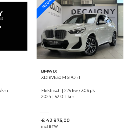
NIEUW
BMW
IX1
XDRIVE30 M SPORT
g/km
Elektrisch
225 kw / 306 pk
2024
52 011 km
m
€
42 975,00
incl BTW